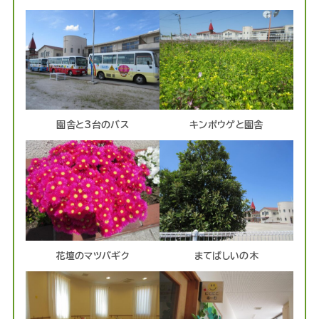
園舎と3台のバス
キンポウゲと園舎
花壇のマツバギク
まてばしいの木