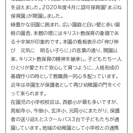
を迎えました。2020年度4月に認可保育園「まぶね
保育園」が開園しました。
緑豊かな田園に囲まれ、広い園庭と白い壁と赤い屋
根の園舎、本館の塔にはキリスト教保育の象徴であ
る十字架が印象的です。本園の看板表示の「伸び伸
び 元気に 明るい子らに」の言葉の通り、開園以
来、キリスト教保育の精神を継承し、子どもたち一人
ひとりが愛されて安心して育つように、人格形成の
基礎作りの時として教職員一同心を配っています。
近年は卒園生が保護者として再び幼稚園の門をくぐ
って来られます。
在園児の小学校校区は、西都小が最も多いですが、
周船寺小、今宿小、玄洋小、元岡小にまたがり、保護
者の送り迎えとスクールバス3台で子どもたちが通
園しています。地域の幼稚園として小学校との連携