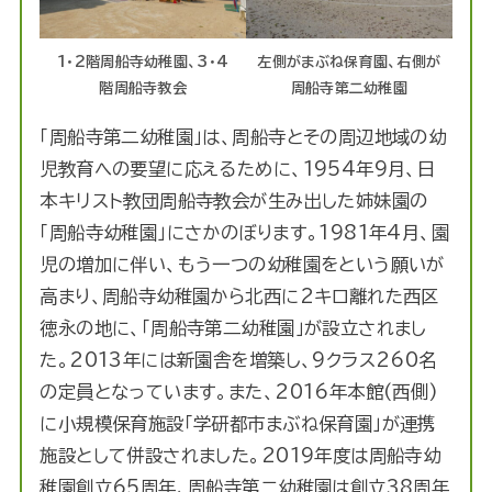
1・2階周船寺幼稚園、3・4
左側がまぶね保育園、右側が
階周船寺教会
周船寺第二幼稚園
「周船寺第二幼稚園」は、周船寺とその周辺地域の幼
児教育への要望に応えるために、1954年9月、日
本キリスト教団周船寺教会が生み出した姉妹園の
「周船寺幼稚園」にさかのぼります。1981年4月、園
児の増加に伴い、もう一つの幼稚園をという願いが
高まり、周船寺幼稚園から北西に2キロ離れた西区
徳永の地に、「周船寺第二幼稚園」が設立されまし
た。2013年には新園舎を増築し、9クラス260名
の定員となっています。また、2016年本館(西側)
に小規模保育施設「学研都市まぶね保育園」が連携
施設として併設されました。2019年度は周船寺幼
稚園創立65周年、周船寺第二幼稚園は創立38周年